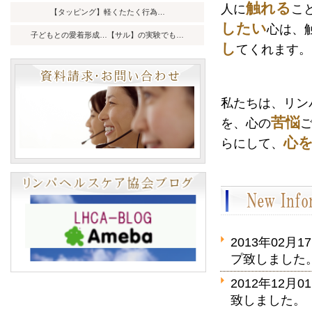
触れる
人に
こ
【タッピング】軽くたたく行為…
したい
心は、
子どもとの愛着形成…【サル】の実験でも…
し
てくれます。
私たちは、リン
苦悩
を、
心の
心
らにして、
2013年0
プ致しました
2012年1
致しま