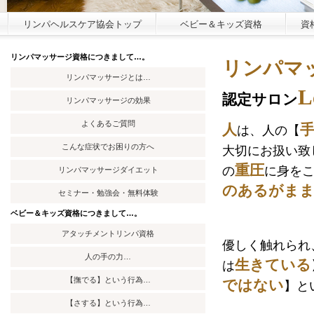
リンパヘルスケア協会トップ
ベビー＆キッズ資格
資
リンパマッサージ資格につきまして…。
リンパマ
リンパマッサージとは…
L
認定サロン
リンパマッサージの効果
よくあるご質問
人
は、
人
の【
こんな症状でお困りの方へ
大切にお扱い致
重圧
の
に
身
を
リンパマッサージダイエ
ット
のあるがま
セミナー・勉強会・無料体験
ベビー＆キッズ資格につきまして…。
アタッチメントリンパ資格
優しく触れられ
人の手の力…
生きている
は
【撫でる】という行為…
ではない
】と
【さする】という行為…