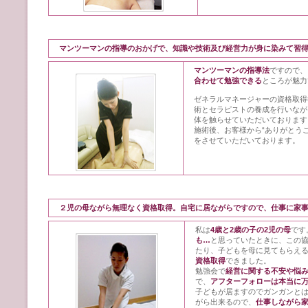
マンツーマンの指導のおかげで、知識や技術及び経営力が身に染みて習
マンツーマンの指導法
ですので、
合わせて勉強できる
ところが魅力
ゼネラルマネージャーの資格取得
術とセラピストの養成を行いなが
体を触らせていただいております
施術後、お客様から“ありがとう
をさせていただいております。
２児の母ながら無理なく資格取得。自宅に居ながらですので、仕事に家
私は
4歳と2歳の子の2児の母
です
も…
と思っていたときに、この
たり、子どもを母に見てもらえ
資格取得
できました。
勉強会で
経営に関する不安や悩
で、
アフターフォローは本当に
子どもが居ますのでガンガンと
がら出来るので、
仕事しながら家