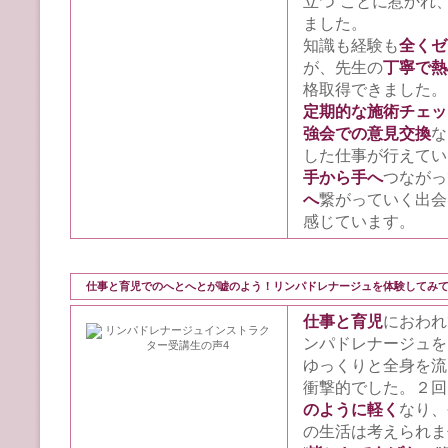
立つ”ことに惹かれ
ました。
知識も経験も
全くゼ
が、先生の
丁寧で熱
格取得できました。
定期的な施術チェッ
強会での意見交換
な
した仕事が行えてい
手から手へ
つながっ
へ
繋がっていく出会
感じています。
仕事と育児でのへとへとが嘘のよう！リンパドレナージュを体験してみ
仕事と育児
におわれ
ンパドレナージュを
ゆっくりと全身を流
衝撃的でした。２回
のように軽く
なり、
の生活は考えられま