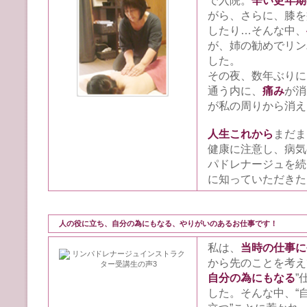
で入院。
辛い更年期
がら、さらに、膝を
したり…そんな中、
が、姉の勧めでリン
した。
その夜、数年ぶりに
通う内に、
痛み
が消
が私の周りから消え
人生これから
まだま
健康に注意し、病気
パドレナージュを続
に知っていただきた
人の役に立ち、自分の為にもなる、やりがいのあるお仕事です！
私は、
当時の仕事に
から先のことを考え
自分の為にもなる
”
した。そんな中、“