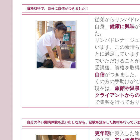
資格取得で、自分に自信がつきました！
従弟からリンパドレ
自身、
健康に興味
が
た。
リンパドレナージュ
います。この素晴ら
とに満足しています
でいただけることが
受講後、資格を取得
自信
がつきました。
くの方の手助けがで
現在は、
旅館や温泉
クライアントからの
で集客を行っており
自分の辛い闘病体験を思い出しながら、経験を活かした施術を行ってい
更年期
に突入した途