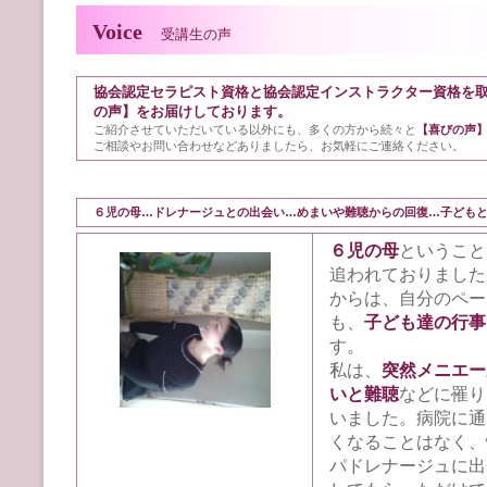
Voice
受講生の声
協会認定セラピスト資格と協会認定インストラクター資格を
の声】をお届けしております。
ご紹介させていただいている以外にも、多くの方から続々と
【喜びの声
ご相談やお問い合わせなどありましたら、お気軽にご連絡ください。
６児の母…ドレナージュとの出会い…めまいや難聴からの回復…子どもと
６児の母
ということ
追われておりました
からは、自分のペー
も、
子ども達の行事
す。
私は、
突然メニエー
いと難聴
などに罹り
いました。病院に通
くなることはなく、
パドレナージュに出