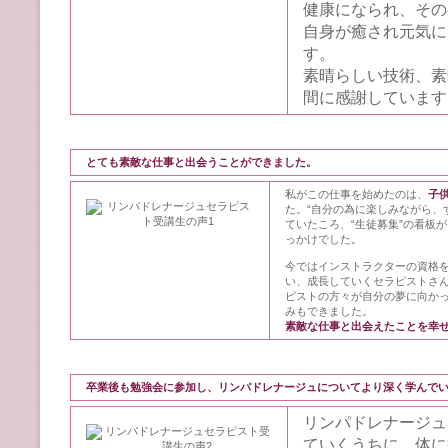
健康になられ、その
自身が癒され元気に
す。
素晴らしい技術、素
間に感謝しています
とても素敵な仕事と出会うことができました。
私がこの仕事を始めたのは、
子
た。“自分の為に楽しみながら、
ていたころ、“生徒募集”の看板
っかけでした。
今ではインストラクターの資格
い、成長していくセラピストさ
ピストの方々が自分の夢に向か
みもできました。
素敵な仕事と出会えたことを幸
卒業後も勉強会に参加し、リンパドレナージュについてより深く学んで
リンパドレナージュ
ていくうちに、体に