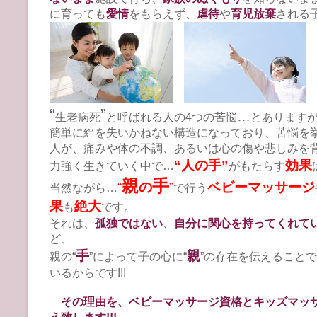
に育っても
愛情
をもらえず、
虐待
や
育児放棄
される
“
”
…
生老病死
と呼ばれる
人の4つの苦悩
とあります
簡単に
絆を失いかねない構造
になっており、
苦悩を
人が、痛みや体の不調、あるいは心の傷や悲しみを
“人の手”
効果
力強く生きていく中で…
がもたらす
親
手
“
の
”
ベビーマッサージ
当然ながら…
で行う
果
絶大
も
です。
それは、
孤独ではない
、
自分に関心を持ってくれて
ど、
手
親
親の“
”によって子の心に“
”の存在を伝えることで
いるからです!!!
その理由を、ベビーマッサージ資格とキッズマッ