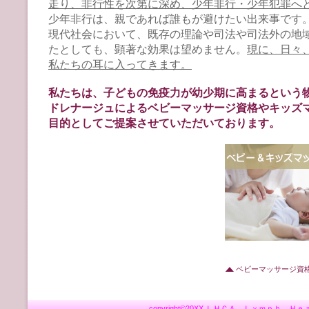
走り、非行性を次第に深め、少年非行・少年犯罪へ
少年非行は、親であれば誰もが避けたい出来事です
現代社会において、既存の理論や司法や司法外の地
たとしても、顕著な効果は望めません。
現に、日々
私たちの耳に入ってきます。
私たちは、子どもの免疫力が幼少期に高まるという
ドレナージュによるベビーマッサージ資格やキッズ
目的としてご提案させていただいております。
ベビーマッサージ資
copyright©20XX ＬＨＣＡ Ｌｙｍｐｈ Ｈｅａ