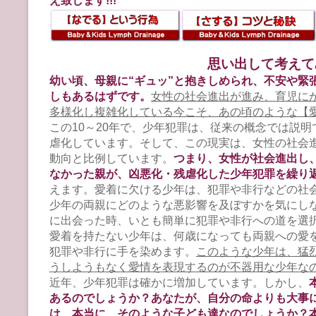
え致します!!!
思い出して考えて
幼い頃、母親に“ギュッ”と抱きしめられ、不安や緊
しもあるはずです。
女性の社会進出が進み、育児に
多様化し複雑化している今こそ、あの頃のような【
この10～20年で、少年犯罪は、従来の概念では説
虐化しています。そして、この現実は、女性の社会
動向と比例しています。
つまり、女性が社会進出し
なかった親が、凶悪化・残虐化した少年犯罪を繰り
えます。愛着に欠ける少年は、犯罪や非行などの社
少年の両親にどのような悪影響を及ぼすかを気にし
に出会った時、いとも簡単に犯罪や非行への道を選
愛着を持たない少年は、何歳になっても両親への愛
犯罪や非行に手を染めます。
このような少年は、猛
うしようもなく愛情を表現するのが不器用な少年な
近年、少年犯罪は確かに増加しています。しかし、
あるのでしょうか？あなたが、自分の命よりも大事
は、本当に、そのような子ども達なのでしょうか？