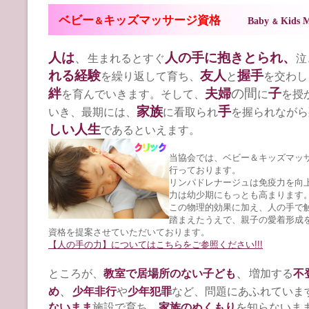
ベビー
キッズマッサージ資格
＆
Baby
Kids M
＆
人は
、
人の手に抱きとられ、
生まれるとすぐ
泣
れる経験
友人
握手
を繰り返して育ち、
と
を交わし
絆
夫婦
の間
子
を育んでいきます。そして、
に
を授
家族
手
いき、最期には、
に看取られ
を握られながら
しい人生
であるといえます。
当協会では、ベビー＆キッズマッ
行っております。
リンパドレナージュは免疫力を向
力は幼少期にもっとも高まります
この物理的効果に加え、人の手で
踏まえたうえで、親子の愛着形成
資格を提案させていただいております。
【人の手の力】についてはこちらをご参照ください!!!
、
ところが、
教室で居場所のない子ども
増加する
不
、
め
少年非行
や
少年犯罪
など、問題にあふれていま
ないまま
施設で育ち、
家族のぬくもり
を知らないま