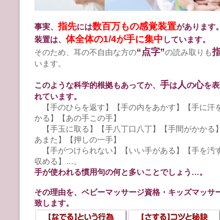
指先
数百万もの感覚装置
事実、
には
があります
体全体の1/4が手に集中
装置は、
しています。
“点字”
そのため、耳の不自由な方の
の読み取りも
います。
手
人
心
このような科学的根拠もあってか、
は
の
を表
れています。
【手のひらを返す】【手の内をあかす】【手に汗
かる】【あの手この手】
【手玉に取る】【手八丁口八丁】【手間がかかる
あまた】【押しの一手】
【手がつけられない】【いい手がある】【手を汚
収める】…。
手が使われる慣用句の何と多いことでしょう…。
その理由を、ベビーマッサージ資格・キッズマッサ
致します。