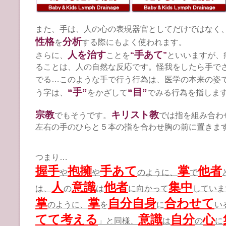
また、手は、人の心の表現器官としてだけではなく
性格
分析
を
する際にもよく使われます。
人を治す
手あて
さらに、
ことを
“
”
といいますが、
ることは、人の自然な反応です。怪我をしたら手で
でる…このような手で行う行為は、医学の本来の姿
“手”
“目”
う字は、
をかざして
でみる行為を指しま
宗教
キリスト教
でもそうです。
では指を組み合わ
左右の手のひらと５本の指を合わせ胸の前に置きま
つまり…
握手
抱擁
手あて
掌
他者
や
や
のように、
で
人
意識
他者
集中
は、
の
は
に向かって
していま
掌
掌
自分自身
合わせて
のように、
を
に
い
てて考える
意識
自分
心
」と同様、
は
の
に