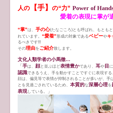
【手】
人の
Power of Hand
の“力”
愛着の表現に掌が適し
“掌”
手の心
は、
(たなごころ)とも呼ばれ、もとも
“愛着”
ベビー
れています。
形成の対象である
や
キ
るべきです!!!
理由
ご紹介
その
を
致します。
文化人類学者の小馬徹…
「
手
顔
表情豊か
耳
目
は、
と並ぶほど
であり、
や
認識
できる
うえ、手を動かすことですぐに表現する
顔は、偏見等で表情が抑制されることが多いが、手
本質的
深層心理
とを見過ごされているため、
な
を
表現
」
している。