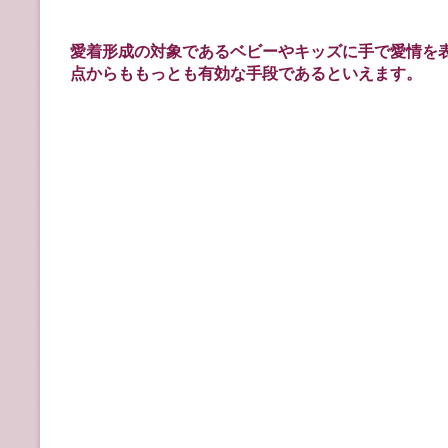
愛着形成
の
対象
である
ベビー
や
キッズ
に
手
で
愛情
を
点
からももっとも
有効
な
手段
であるといえます。