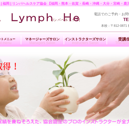
| 福岡 | リンパヘルスケア協会 【福岡・熊本・佐賀・長崎・沖縄・大分・宮崎・
電話でのご予約・お問
TEL.09
本校：〒812-08
受講
マネージャーズサロン
インストラクターズサロン
ントメニュー
nt menu
Managers Salon
Instructers Saron
Therapis