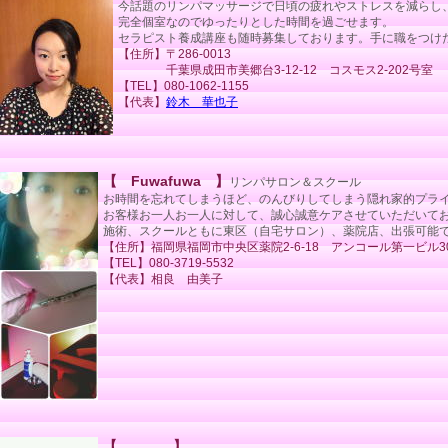
今話題のリンパマッサージで日頃の疲れやストレスを減らし
完全個室なのでゆったりとした時間を過ごせます。
セラピスト養成講座も随時募集しております。手に職をつけ
【住所】〒286-0013
千葉県成田市美郷台3-12-12 コスモス2-202号室
【TEL】080-1062-1155
【代表】
鈴木 華也子
【 Fuwafuwa 】
リンパサロン＆スクール
お時間を忘れてしまうほど、のんびりしてしまう隠れ家的プラ
お客様お一人お一人に対して、誠心誠意ケアさせていただいて
施術、スクールともに東区（自宅サロン）、薬院店、出張可能
【住所】福岡県福岡市中央区薬院2-6-18 アンコール第一ビル3
【TEL】080-3719-5532
【代表】相良 由美子
【 】