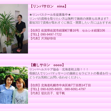
【リンパサロン nina】
★リンパスクール生徒募集中★
リンパの資格を取りたい方は無料で施術の体験も出来ます?
最短3日で資格が取れすぐに独立・開業したい方にはおすす
【住所】佐賀県佐賀市紺屋町7番16号 セルシオ紺屋106
【TEL】090-9497-7722
【代表】片渕紗弥佳
【癒しサロン coco】
リンパヘルスケア協会 北海道初上陸！！！
母娘2人でリンパマッサージの施術とセラピストの養成を行
どうぞお気軽にお問い合わせください。
【住所】北海道札幌市中央区南7丁目西14丁目
【TEL】090-6265-6603、080-6091-4797
【代表】堤比呂子、堤千帆