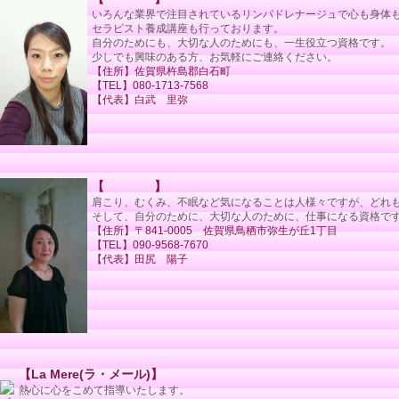
いろんな業界で注目されているリンパドレナージュで心も身体
セラピスト養成講座も行っております。
自分のためにも、大切な人のためにも、一生役立つ資格です。
少しでも興味のある方、お気軽にご連絡ください。
【住所】佐賀県杵島郡白石町
【TEL】080-1713-7568
【代表】白武 里弥
【 】
肩こり、むくみ、不眠など気になることは人様々ですが、どれ
そして、自分のために、大切な人のために、仕事になる資格で
【住所】〒841-0005 佐賀県鳥栖市弥生が丘1丁目
【TEL】090-9568-7670
【代表】田尻 陽子
【La Mere(ラ・メール)】
熱心に心をこめて指導いたします。