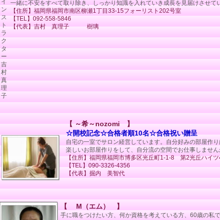
一緒に不安をすべて取り除き、しっかり知識を入れていき成長を見届けさせて
【住所】福岡県福岡市南区柳瀬1丁目33-15フォーリスト202号室
【TEL】092-558-5846
【代表】吉村 真理子 樹璃
【 ～希～nozomi 】
☆開校記念☆合格者順10名☆合格祝い贈呈
自宅の一室でサロン経営しています。自分好みの部屋作り
楽しいお部屋作りをして、自分流の空間でお仕事しません
【住所】福岡県福岡市博多区光丘町1-1-8 第2光丘ハイツ4
【TEL】090-3326-4356
【代表】掘内 美智代
【 М（エム） 】
手に職をつけたい方、何か資格を考えている方、60歳の私