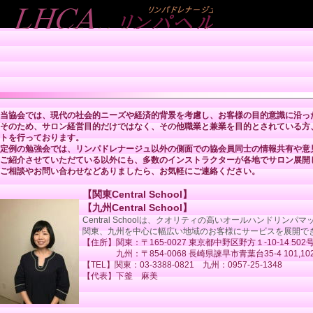
当協会では、現代の社会的ニーズや経済的背景を考慮し、お客様の目的意識に沿っ
そのため、サロン経営目的だけではなく、その他職業と兼業を目的とされている方
トを行っております。
定例の勉強会では、リンパドレナージュ以外の側面での協会員同士の情報共有や意
ご紹介させていただている以外にも、多数のインストラクターが各地でサロン展開
ご相談やお問い合わせなどありましたら、お気軽にご連絡ください。
【関東Central School】
【九州Central School】
Central Schoolは、クオリティの高いオールハン
関東、九州を中心に幅広い地域のお客様にサービスを展開で
【住所】関東：〒165-0027 東京都中野区野方１-10-14 502
九州：〒854-0068 長崎県諫早市青葉台35-4 101,10
【TEL】関東：03-3388-0821 九州：0957-25-1348
【代表】下釜 麻美