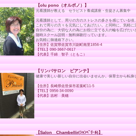
【olu pono（オルポノ）】
元看護師が教える セラピスト養成講座・生徒さん募集中
元看護師として、周りの方のストレスの多さを感じている頃
これで周りの方々を元気にしてあげたい。と同時に、気軽に
自分の為に、大切な人の為にお役に立てる人の輪を広げたい
随時スクール説明・無料体験行っています。
お気軽に御連絡下さい。
【住所】佐賀県佐賀市川副町南里1856-4
【TEL】090-3667-0617
【代表】千綿 智子（ともこ）
【リンパサロン ビアンテ】
健康で美しい新しい自分に出会いませんか。保育士から転身
【住所】長崎県佐世保市若葉町11-5
【TEL】0956-34-0090
【代表】吉村 美穂
【Salon Chambellir(ｼｬﾝﾍﾞﾘｰﾙ)】