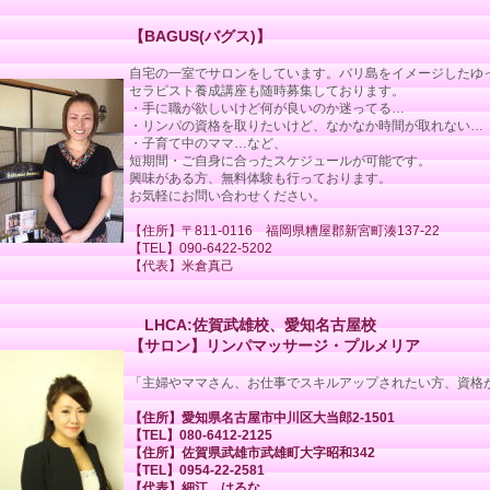
【BAGUS(バグス)】
自宅の一室でサロンをしています。バリ島をイメージしたゆ
セラピスト養成講座も随時募集しております。
・手に職が欲しいけど何が良いのか迷ってる…
・リンパの資格を取りたいけど、なかなか時間が取れない…
・子育て中のママ…など、
短期間・ご自身に合ったスケジュールが可能です。
興味がある方、無料体験も行っております。
お気軽にお問い合わせください。
【住所】〒811-0116 福岡県糟屋郡新宮町湊137-22
【TEL】090-6422-5202
【代表】米倉真己
LHCA:佐賀武雄校、愛知名古屋校
【サロン】リンパマッサージ・プルメリア
「主婦やママさん、お仕事でスキルアップされたい方、資格
【住所】愛知県名古屋市中川区大当郎2-1501
【TEL】080-6412-2125
【住所】佐賀県武雄市武雄町大字昭和342
【TEL】0954-22-2581
【代表】細江 はるな