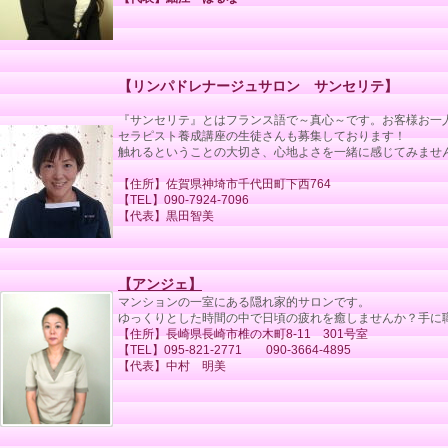
【リンパドレナージュサロン サンセリテ】
『サンセリテ』とはフランス語で～真心～です。お客様お一
セラピスト養成講座の生徒さんも募集しております！
触れるということの大切さ、心地よさを一緒に感じてみませ
【住所】佐賀県神埼市千代田町下西764
【TEL】090-7924-7096
【代表】黒田智美
【アンジェ】
マンションの一室にある隠れ家的サロンです。
ゆっくりとした時間の中で日頃の疲れを癒しませんか？手に
【住所】長崎県長崎市椎の木町8-11 301号室
【TEL】095-821-2771 090-3664-4895
【代表】中村 明美