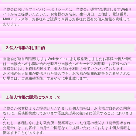
当協会におけるプライバシーポリシーとは、当協会が運営/管理致しますWebサ
イトからご提供いただいた、お客様のお名前、生年月日、ご住所、電話番号、
Mailアドレス等、お客様をご認識でき得るお客様に固有の個人情報を意味して
おります。
2.個人情報の利用目的
当協会が運営/管理致しますWebサイトにより収集致しましたお客様の個人情報
は、当協会へのお問い合わせ時及び当協会へのサービス利用時、お客様へのご
連絡等における範疇の限りで、個人情報を利用させていただいております。
お客様の個人情報が提供された場合でも、お客様が情報配信等をご希望されな
い場合は、ご連絡確認後、すみやかに中止致します。
3.個人情報の開示につきまして
当協会がお客様よりご提供いただきました個人情報は、お客様ご自身のご同意
なしに、業務提携致しております委託先以外の第3者に開示することはありませ
ん。
ただし、各種法令により裁判所、警察等といった任意の機関より開示要求され
た場合には、お客様ご自身のご同意なくご提供いただいております個人情報を
開示することがあります。