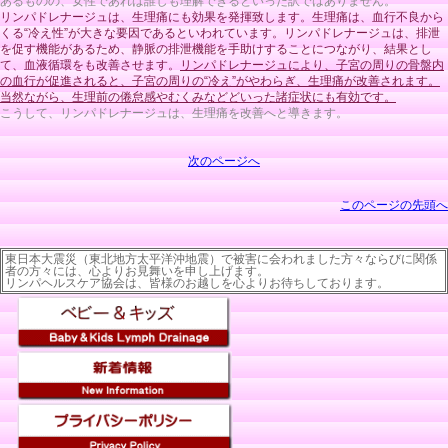
あるものの、女性であれば誰しも理解できるといった訳ではありません。
リンパドレナージュは、生理痛にも効果を発揮致します。生理痛は、血行不良から
くる“冷え性”が大きな要因であるといわれています。リンパドレナージュは、排泄
を促す機能があるため、静脈の排泄機能を手助けすることにつながり、結果とし
て、血液循環をも改善させます。
リンパドレナージュにより、子宮の周りの骨盤内
の血行が促進されると、子宮の周りの“冷え”がやわらぎ、生理痛が改善されます。
当然ながら、生理前の倦怠感やむくみなどどいった諸症状にも有効です。
こうして、リンパドレナージュは、生理痛を改善へと導きます。
次のページへ
このページの先頭へ
東日本大震災（東北地方太平洋沖地震）で被害に会われました方々ならびに関係
者の方々には、心よりお見舞いを申し上げます。
リンパヘルスケア協会は、皆様のお越しを心よりお待ちしております。