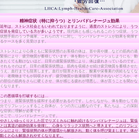
精神症状（特に抑うつ）とリンパドレナージュ効果
近年は、ストレス社会ともいわれておりますように、過度のストレスにより、うつ
症状を発症している方が多いようです。
現代病とも感じられるこのうつ症状、うつ
状態手前のうつ予備軍、これらの方々に対し、リンパドレナージュが効果を発揮す
るケースを多く見受けます。
ストレスにより心身ともに緊張状態のお客様の体は、首や肩や腰…などの筋肉の過
緊張により、疲労物質が蓄積しています。体を動かしリフレッシュしようにも、動
きたくても動けないほど、日常の過緊張状態により、体は疲れきっているのです。
それもそのはず、日常の過緊張状態は、筋肉を収縮させ続け疲労物質を蓄積させた
うえ、血行までも阻害します。血行が阻害されると、酸素や栄養素の供給もなくな
り、老廃物までもが回収されず、疲労物質が血液循環で排泄されないどころか、そ
の部位の筋肉をさらに硬くさせ、体が感じる疲れが増悪し、体が言うことを聞かな
くなります。
この悪循環を打破するには…
つまり、過緊張状態を緩和する必要があるのです。しかしながら、体を動かして自
分でリフレッシュすること自体が、うつの方には酷なのです。私たちは、この深刻
な症状に理解が必要です。
そこで…リンパドレナージュです。
やさしいゆっくりとした圧でリズミカルに触れ続けるリンパドレナージュは、緊張
とは真逆の鎮静効果を発揮し、心身をリラックス状態へと導きます。このリフレッ
シュにより、緊張状態の体が悪循環から解放され、動く体を呼び覚まします。体が
動くと心も解放されやすくなります。