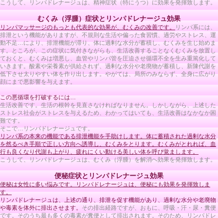
こうして、リンパドレナージュは、精神症状（特にうつ）に効果を発揮致します。
むくみ（浮腫）症状とリンパドレナージュ効果
リンパマッサージのもっとも代表的な効果が、むくみの改善です。
リンパ系には、
排泄という機能がありますが、不規則な生活や偏った食習慣、過労やストレス、運
動不足…により、排泄機能が滞り、体に過剰な水分が蓄積し、むくみを生じ始めま
す。ところが、この症状に気付きながらも、生活改善することなくむくみを放置し
ておくと、むくみは増悪し、血管やリンパ管を圧迫させ循環不全を生み重篤化して
いきます。酸素や栄養素が供給されず、過剰な水分や老廃物が蓄積し、新陳代謝を
低下させ太りやすい体を作り出します。やがては、局所のみならず、全身に広がり
顔にまで悪影響を与えます。
この悪循環を打破するには…
生活改善です。生活の根幹を見直さなければなりません。しかしながら、上述した
ストレス社会がストレスを与えるため、わかってはいても、生活改善はなかなか困
難です。
そこで…リンパドレナージュです。
リンパ系の本来の機能である排泄機能を手助けします。体に蓄積された過剰な水分
を然るべき手順で正しい方向へ誘導し、むくみをとります。むくみがとれれば、血
行も良くなり代謝も上がり、疲れにくい動ける美しい体を呼び覚まします。
こうして、リンパドレナージュは、むくみ（浮腫）を解消へ効果を発揮致します。
便秘症状とリンパドレナージュ効果
便秘は女性に多い悩みです。リンパドレナージュは、便秘にも効果を発揮致しま
す。
リンパドレナージュは、上述の通り、排泄を促す機能があり、過剰な水分や老廃物
や毒素を体外に排出させます。
その排出経路ですが、おもに、呼吸・汗・尿・糞便
です。そのうち最も多くの毒素が糞便として排出されます。そのため、リンパドレ