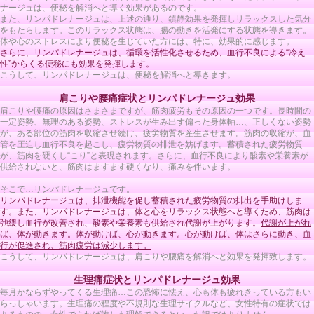
ナージュは、便秘を解消へと導く効果があるのです。
また、リンパドレナージュは、上述の通り、鎮静効果を発揮しリラックスした気分
をもたらします。このリラックス状態は、腸の動きを活発にする状態を導きます。
体や心のストレスにより便秘を生じていた方には、特に、効果的に感じます。
さらに、リンパドレナージュは、循環を活性化させるため、血行不良による“冷え
性”からくる便秘にも効果を発揮します。
こうして、リンパドレナージュは、便秘を解消へと導きます。
肩こりや腰痛症状とリンパドレナージュ効果
肩こりや腰痛の原因はさまさまですが、筋肉疲労もその原因の一つです。長時間の
一定姿勢、無理のある姿勢、ストレスが生み出す偏った身体軸…、正しくない姿勢
が、ある部位の筋肉を収縮させ続け、疲労物質を産生させます。筋肉の収縮が、血
管を圧迫し血行不良を起こし、疲労物質の排泄を妨げます。蓄積された疲労物質
が、筋肉を硬くし“こり”と表現されます。さらに、血行不良により酸素や栄養素が
供給されないと、筋肉はますます硬くなり、痛みを伴います。
そこで…リンパドレナージュです。
リンパドレナージュは、排泄機能を促し蓄積された疲労物質の排出を手助けしま
す。また、リンパドレナージュは、体と心をリラックス状態へと導くため、筋肉は
弛緩し血行が改善され、酸素や栄養素も供給され代謝が上がります。
代謝が上がれ
ば、体が動きます。体が動けば、心が動きます。心が動けば、体はさらに動き、血
行が促進され、筋肉疲労は減少します。
こうして、リンパドレナージュは、肩こりや腰痛を解消へと効果を発揮致します。
生理痛症状とリンパドレナージュ効果
毎月かならずやってくる生理痛…この恐怖に怯え、心も体も疲れきっている方もい
らっしゃいます。生理痛の程度や不規則な生理サイクルなど、女性特有の症状では