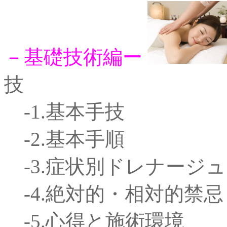
－基礎技術編ー
技
-1.基本手技
-2.基本手順
-3.症状別ドレナージュ
-4.絶対的・相対的禁忌
-5.心得と施術環境